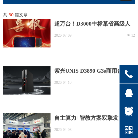
共
30
篇文章
超万台！D3000中标某省高级人
民法院项目！
2026-07-09
넶
12
紫光UNIS D3890 G3s商用台式机
끅
新品上市 精悍芯动力 高效静随行
2026-04-10
넶
186
뀩
뀥
自主算力+智教方案双擎发力 兆
芯携手华清同创亮相第37届河北
낃
2026-04-08
넶
110
教装展