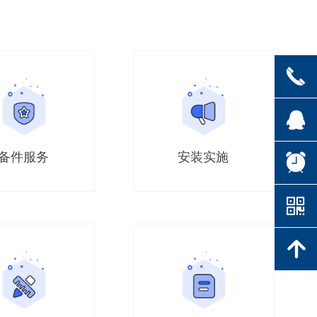
끅
뀩
备件服务
安装实施
뀥
낃
녕