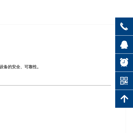
끅
뀩
뀥
设备
的安全、可靠性。
낃
녕