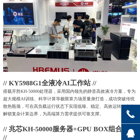
// KY5988G1全液冷AI工作站 //
搭载开胜KH-50000处理器，采用国内领先的静音高效液冷方案，专为
超大规模AI训练、科学计算等极限算力场景量身打造，成功突破传统
散热瓶颈，可在高负载运行状态下实现低噪、稳定、高效运转，有效
끅
解锁复杂计算边界，为高端算力需求提供可靠支撑。
// 兆芯KH-50000服务器+GPU BOX组合方案
뀩
//