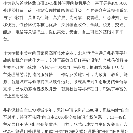
作为兆芯首款搭载自研BMC带外管理的整机平台，基于开先KX-7000
处理器打造，该工作站实现性能跨越式升级，全面兼容主流操作系统
与行业软件，具备高性能、高扩展、高可靠、易管理、生态成熟、迁
移便捷、性价比优等核心优势，深度覆盖政企、金融、税务、交通、
能源、电信等关键行业，提供高效、安全、自主可控的基础计算平
台。
作为植根中关村的国家级高新技术企业，北京恒润浩远是兆芯重要的
战略整机合作伙伴之一，专注于高效自研IT基础设施与全栈信创解决
方案的研发与落地。依托“开元极智”自主品牌，恒润浩远基于兆芯自
主处理器芯片打造的服务器、工作站及关键组件，为政务、教育、能
源、智慧城市等领域提供从硬件适配、系统集成到生态服务的全链条
支撑，已成功落地省级政务云、智慧校园等标杆项目，积累了丰富的
行业应用经验。
兆芯深耕自主CPU领域多年，累计申请专利超1600项，系统构建“自主
不封闭，兼容不依附”的自主ZX86指令集知识产权体系，走出一条自
主发展且不受限制的创新道路。目前，兆芯已成功自主研发并量产六
代高性能通用处理器，形成“开先”PC/嵌入式处理器和“开胜”服务器处