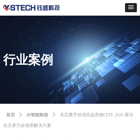
行业案例
首页
ꄲ
AI智能制造
ꄲ
兆芯携手恒润浩远亮相CITE 2026 展示
自主算力全场景解决方案