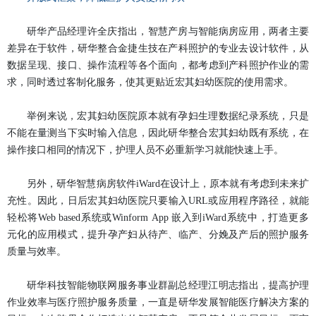
研华产品
经理许全庆指出，智慧产房与智能病房应用，两者主要
差异在于软件，
研
华整合金捷生技在产科照护的专业去设计软件，从
数据呈现、接口、操作流程等各个面向，都考虑到产科照护作业的需
求，同时透过客制化服务，使其更
贴近宏其妇幼
医院的使用需求。
举例来说，
宏其妇幼
医院原本就有孕妇生理数据纪录系统，只是
不能在量测当下实时输入信息，因此
研
华
整合宏其妇幼
既有系统，在
操作接口相同的情况下，护理人员不必重新学习就能快速上手。
另外，
研
华智慧病房软件
iWard
在设计上，原本就有考虑到未来扩
充性。因此，
日后宏其妇幼
医院只要输入URL或应用程序路径，就能
轻松将Web based系统或
Winform
App 嵌入到
iWard
系统中，打造更多
元化的应用模式，提升
孕
产妇从待产、临产、分娩及产后的照护服务
质量与效率。
研
华科技智能物联网服务事业群副总经理江明志指出，提高护理
作业效率与医疗照护服务质量，一直是
研华发展
智能医疗解决方案的