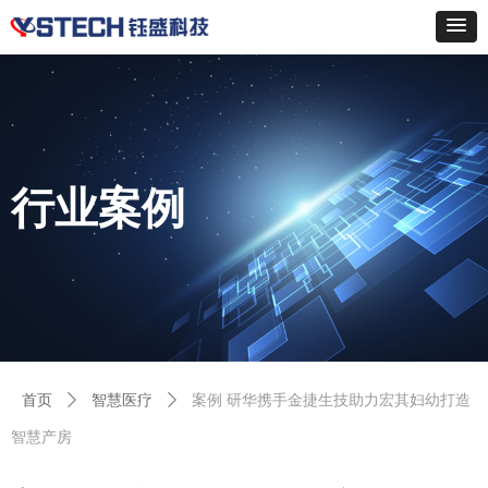
行业案例
首页
ꄲ
智慧医疗
ꄲ
案例 研华携手金捷生技助力宏其妇幼打造
智慧产房