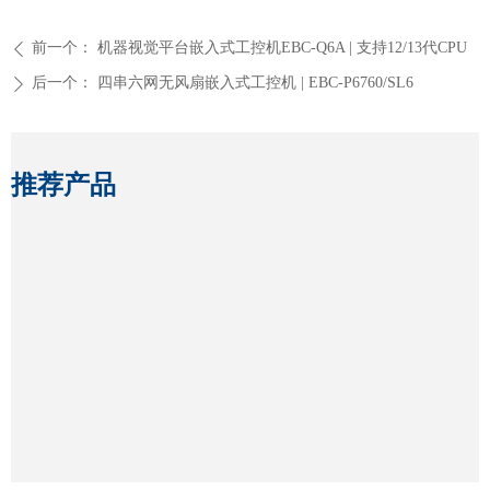
前一个：
机器视觉平台嵌入式工控机EBC-Q6A | 支持12/13代CPU
ꄴ
后一个：
四串六网无风扇嵌入式工控机 | EBC-P6760/SL6
ꄲ
推荐产品