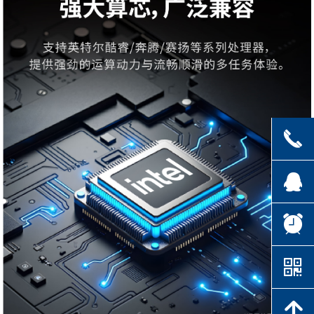
끅
뀩
뀥
낃
녕